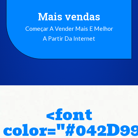
Mais vendas
Começar A Vender Mais E Melhor
A Partir Da Internet
<font
color="#042D9