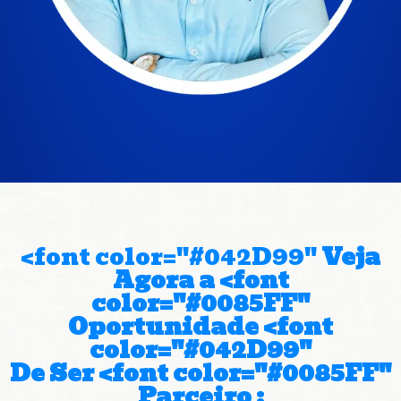
<font color="#042D99"
Veja
Agora a <font
color="#0085FF"
Oportunidade <font
color="#042D99"
De Ser <font color="#0085FF"
Parceiro :