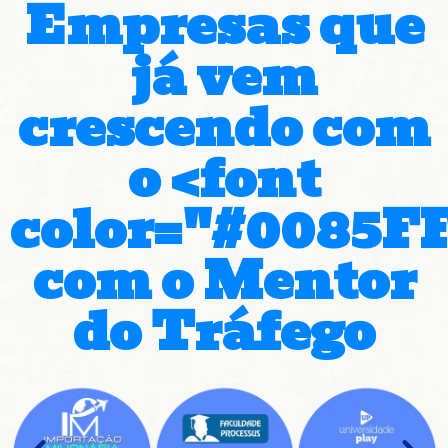
Empresas que
já vem
crescendo com
o <font
color="#0085F
com o Mentor
do Tráfego