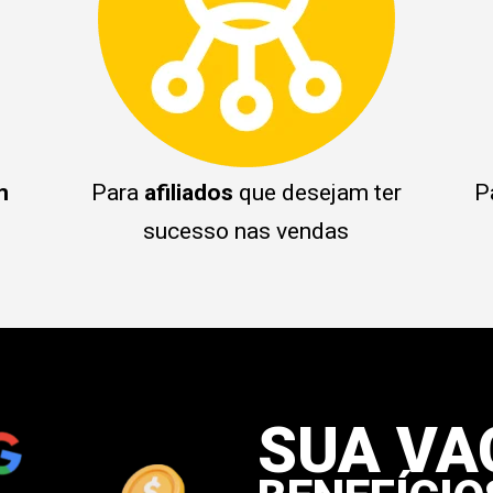
m
Para
afiliados
que desejam ter
P
sucesso nas vendas
SUA V