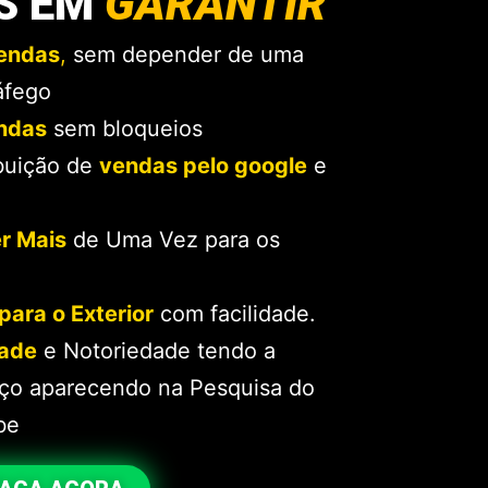
OS EM
GARANTIR
endas
,
sem depender de uma
áfego
endas
sem bloqueios
buição
de
vendas pelo google
e
r Mais
de Uma Vez para os
para o Exterior
com facilidade.
dade
e Notoriedade tendo a
iço aparecendo na Pesquisa do
be