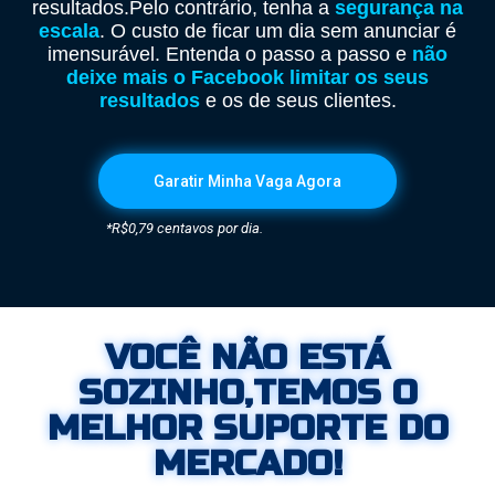
resultados.
Pelo contrário, tenha a
segurança na
escala
. O custo de ficar um dia sem anunciar é
imensurável. Entenda o passo a passo e
não
deixe mais o Facebook limitar os seus
resultados
e os de seus clientes.
Garatir Minha Vaga Agora
*R$0,79 centavos por dia.
VOCÊ NÃO ESTÁ
SOZINHO,TEMOS O
MELHOR SUPORTE DO
MERCADO!